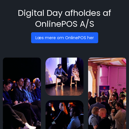
Digital Day afholdes af
OnlinePOS A/S
Læs mere om OnlinePOS her